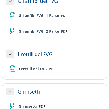
Gli anfibi del FVG
Minimizza
File
Gli anfibi FVG _1 Parte
PDF
File
Gli anfibi FVG _2 Parte
PDF
I rettili del FVG
Minimizza
File
I rettili del FVG
PDF
Gli insetti
Minimizza
File
Gli insetti
PDF