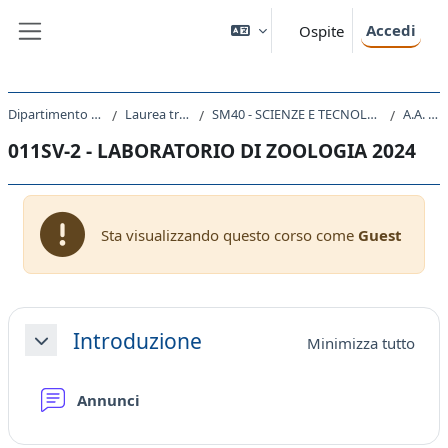
Vai al contenuto principale
Accedi
Ospite
Pannello laterale
Dipartimento di Scienze della Vita
Laurea triennale (DM270)
SM40 - SCIENZE E TECNOLOGIE PER L'AMBIENTE E LA NATURA
A.A. 2024 - 2025
011SV-2 - LABORATORIO DI ZOOLOGIA 2024
Sta visualizzando questo corso come
Guest
Schema della sezione
Introduzione
Minimizza tutto
Minimizza
Forum
Annunci