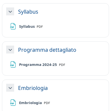
Syllabus
Minimizza
File
Syllabus
PDF
Programma dettagliato
Minimizza
File
Programma 2024-25
PDF
Embriologia
Minimizza
File
Embriologia
PDF