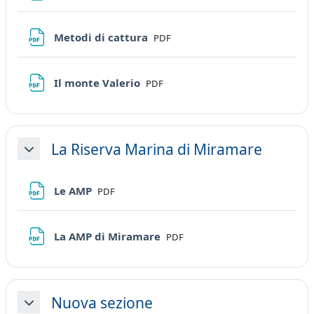
File
Metodi di cattura
PDF
File
Il monte Valerio
PDF
La Riserva Marina di Miramare
Minimizza
File
Le AMP
PDF
File
La AMP di Miramare
PDF
Nuova sezione
Minimizza