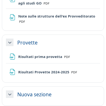
File
agli studi GO
PDF
Note sulle strutture dell'ex Provveditorato
File
PDF
Provette
Minimizza
File
Risultati prima provetta
PDF
File
Risultati Provette 2024-2025
PDF
Nuova sezione
Minimizza