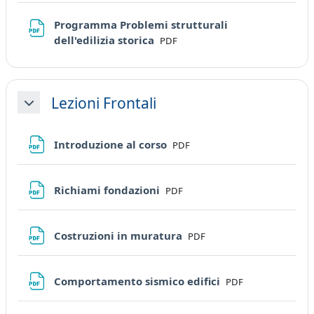
Programma Problemi strutturali
File
dell'edilizia storica
PDF
Lezioni Frontali
Minimizza
File
Introduzione al corso
PDF
File
Richiami fondazioni
PDF
File
Costruzioni in muratura
PDF
File
Comportamento sismico edifici
PDF