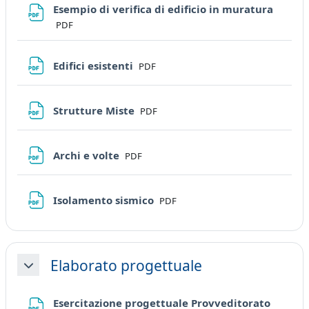
File
Esempio di verifica di edificio in muratura
PDF
File
Edifici esistenti
PDF
File
Strutture Miste
PDF
File
Archi e volte
PDF
File
Isolamento sismico
PDF
Elaborato progettuale
Minimizza
Esercitazione progettuale Provveditorato