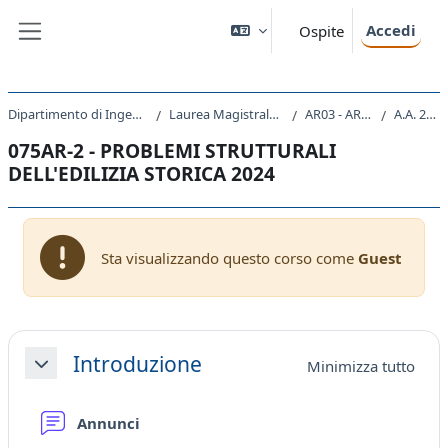
Vai al contenuto principale
Accedi
Ospite
Pannello laterale
Dipartimento di Ingegneria e Architettura
Laurea Magistrale Ciclo Unico 5 anni
AR03 - ARCHITETTURA
A.A. 2024 - 2025
075AR-2 - PROBLEMI STRUTTURALI
DELL'EDILIZIA STORICA 2024
Sta visualizzando questo corso come
Guest
Schema della sezione
Introduzione
Minimizza tutto
Minimizza
Forum
Annunci