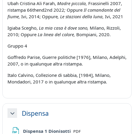
Ubah Cristina Ali Farah,
Madre piccola,
Frassinelli
2007,
ristampa 66thend2nd 2022
;
Oppure
Il comandante del
fiume,
Ivi, 2014;
Oppure
, Le stazioni della luna,
Ivi, 2021
Igiaba Scegho,
La mia casa è dove sono,
Milano, Rizzoli,
2010; Oppure
La linea del colore,
Bompiani, 2020.
Gruppo 4
Goffredo Parise, Guerre politiche [1976], Milano, Adelphi,
2007, o in qualunque altra ristampa.
Italo Calvino, Collezione di sabbia, [1984], Milano,
Mondadori, 2017 o in qualunque altra ristampa.
Dispensa
Minimizza
File
Dispensa 1 Dionisotti
PDF