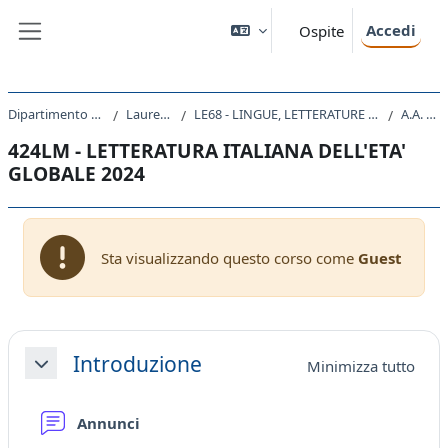
Vai al contenuto principale
Accedi
Ospite
Pannello laterale
Dipartimento di Studi Umanistici
Laurea Magistrale
LE68 - LINGUE, LETTERATURE STRANIERE E TURISMO CULTURALE
A.A. 2024 - 2025
424LM - LETTERATURA ITALIANA DELL'ETA'
GLOBALE 2024
Sta visualizzando questo corso come
Guest
Schema della sezione
Introduzione
Minimizza tutto
Minimizza
Forum
Annunci