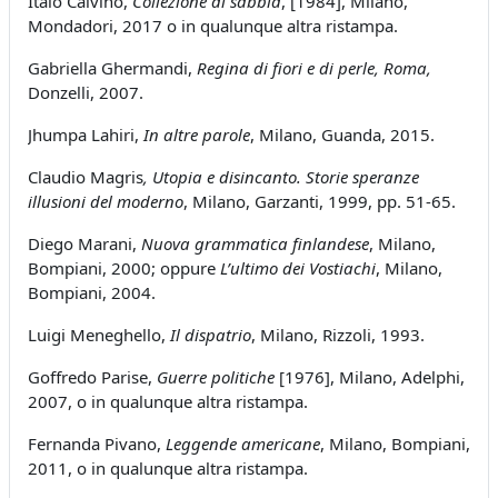
Italo Calvino,
Collezione di sabbia
, [1984], Milano,
Mondadori, 2017 o in qualunque altra ristampa.
Gabriella Ghermandi,
Regina di fiori e di perle, Roma,
Donzelli, 2007.
Jhumpa Lahiri,
In altre parole
, Milano, Guanda, 2015.
Claudio Magris
, Utopia e disincanto. Storie speranze
illusioni del moderno
, Milano, Garzanti, 1999, pp. 51-65.
Diego Marani,
Nuova grammatica finlandese
, Milano,
Bompiani, 2000; oppure
L’ultimo dei Vostiachi
, Milano,
Bompiani, 2004.
Luigi Meneghello,
Il dispatrio
, Milano, Rizzoli, 1993.
Goffredo Parise,
Guerre politiche
[1976], Milano, Adelphi,
2007, o in qualunque altra ristampa.
Fernanda Pivano,
Leggende americane
, Milano, Bompiani,
2011, o in qualunque altra ristampa.