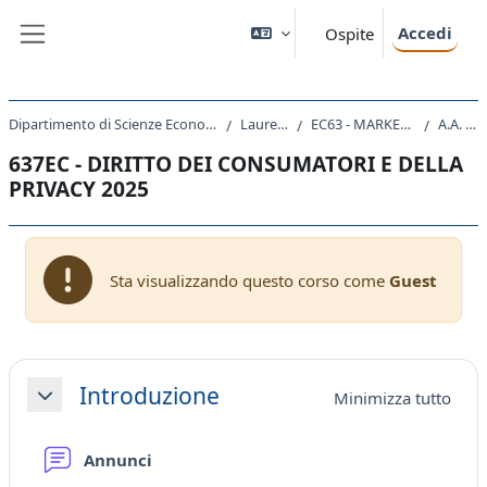
Vai al contenuto principale
Accedi
Ospite
Pannello laterale
Dipartimento di Scienze Economiche, Aziendali, Matematiche e Statistiche
Laurea Magistrale
EC63 - MARKETING E MANAGEMENT
A.A. 2025 - 2026
637EC - DIRITTO DEI CONSUMATORI E DELLA
PRIVACY 2025
Sta visualizzando questo corso come
Guest
Schema della sezione
Introduzione
Minimizza tutto
Minimizza
Forum
Annunci