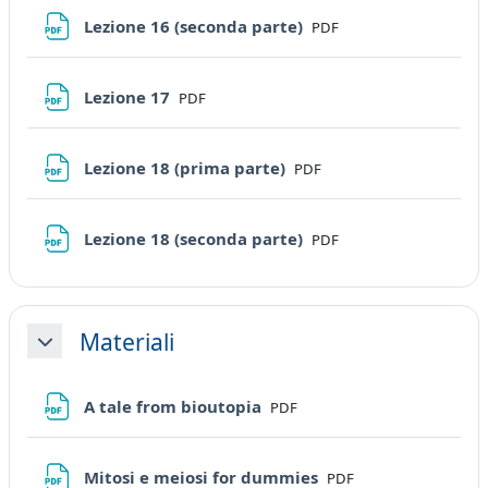
File
Lezione 16 (seconda parte)
PDF
File
Lezione 17
PDF
File
Lezione 18 (prima parte)
PDF
File
Lezione 18 (seconda parte)
PDF
Materiali
Minimizza
File
A tale from bioutopia
PDF
File
Mitosi e meiosi for dummies
PDF