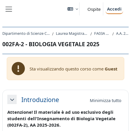
Vai al contenuto principale
Accedi
Ospite
Pannello laterale
Dipartimento di Scienze Chimiche e Farmaceutiche
Laurea Magistrale Ciclo Unico 5 anni
FA03A - FARMACIA
A.A. 2025 - 2026
002FA-2 - BIOLOGIA VEGETALE 2025
Sta visualizzando questo corso come
Guest
Schema della sezione
Introduzione
Minimizza tutto
Minimizza
Attenzione! Il materiale è ad uso esclusivo degli
studenti dell'Insegnamento di Biologia Vegetale
(002FA-2), AA 2025-2026.