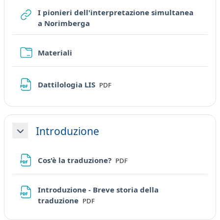
I pionieri dell'interpretazione simultanea
URL
a Norimberga
Cartella
Materiali
File
Dattilologia LIS
PDF
Introduzione
Minimizza
File
Cos'è la traduzione?
PDF
Introduzione - Breve storia della
File
traduzione
PDF