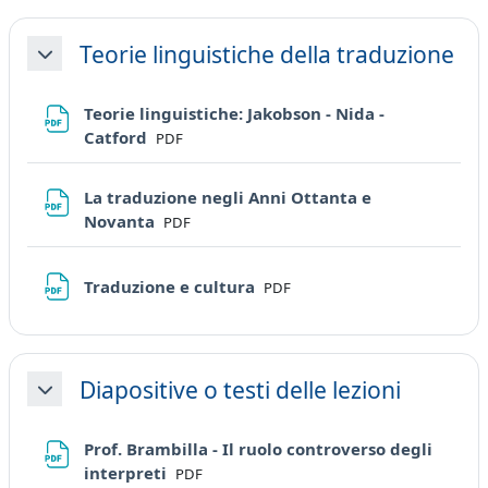
Teorie linguistiche della traduzione
Minimizza
Teorie linguistiche: Jakobson - Nida -
File
Catford
PDF
La traduzione negli Anni Ottanta e
File
Novanta
PDF
File
Traduzione e cultura
PDF
Diapositive o testi delle lezioni
Minimizza
Prof. Brambilla - Il ruolo controverso degli
File
interpreti
PDF