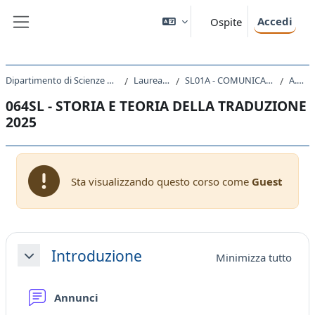
Vai al contenuto principale
Accedi
Ospite
Pannello laterale
Dipartimento di Scienze Giuridiche, del Linguaggio, dell`Interpretazione e della Traduzione
Laurea triennale (DM270)
SL01A - COMUNICAZIONE INTERLINGUISTICA APPLICATA
A.A. 2025 - 2026
064SL - STORIA E TEORIA DELLA TRADUZIONE
2025
Sta visualizzando questo corso come
Guest
Schema della sezione
Introduzione
Minimizza tutto
Minimizza
Forum
Annunci