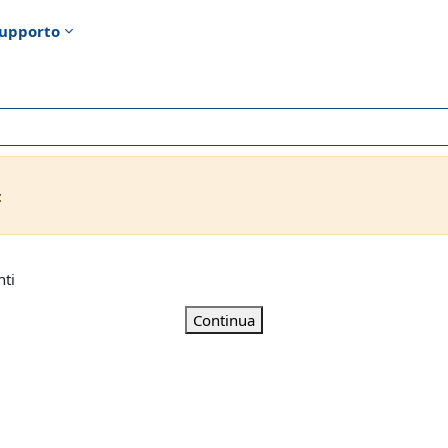
upporto
t
nti
Continua