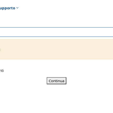
upporto
t
nti
Continua