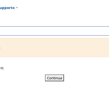
upporto
t
nti
Continua