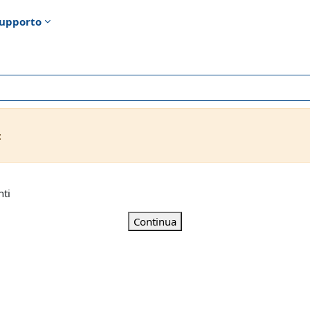
upporto
t
nti
Continua