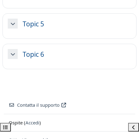
Topic 5
Minimizza
Topic 6
Minimizza
Contatta il supporto
Ospite (
Accedi
)
Apri indice del corso
Apri