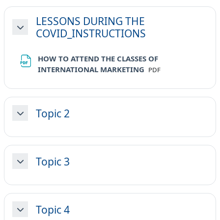
LESSONS DURING THE
COVID_INSTRUCTIONS
Minimizza
HOW TO ATTEND THE CLASSES OF
File
INTERNATIONAL MARKETING
PDF
Topic 2
Minimizza
Topic 3
Minimizza
Topic 4
Minimizza