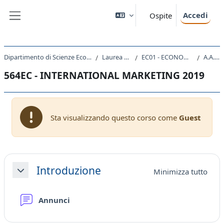
Vai al contenuto principale
Accedi
Ospite
Pannello laterale
Dipartimento di Scienze Economiche, Aziendali, Matematiche e Statistiche
Laurea triennale (DM270)
EC01 - ECONOMIA E GESTIONE AZIENDALE
A.A. 2019 - 2020
564EC - INTERNATIONAL MARKETING 2019
Sta visualizzando questo corso come
Guest
Schema della sezione
Introduzione
Minimizza tutto
Minimizza
Forum
Annunci