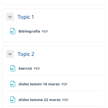
Topic 1
Minimizza
File
Bibliografia
PDF
Topic 2
Minimizza
File
Esercizi
PDF
File
slides lezioni 18 marzo
PDF
File
slides lezione 22 marzo
PDF