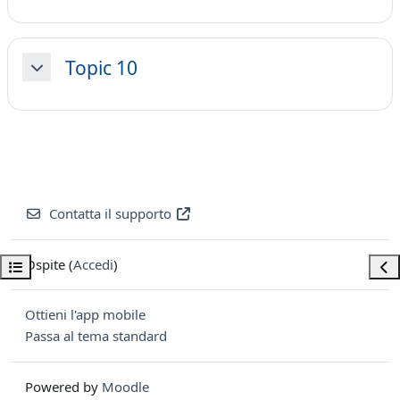
Topic 10
Minimizza
Contatta il supporto
Ospite (
Accedi
)
Apri indice del corso
Apri
Ottieni l'app mobile
Passa al tema standard
Powered by
Moodle