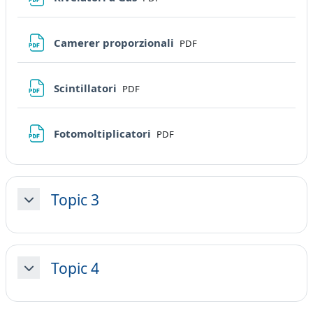
File
Camerer proporzionali
PDF
File
Scintillatori
PDF
File
Fotomoltiplicatori
PDF
Topic 3
Minimizza
Topic 4
Minimizza