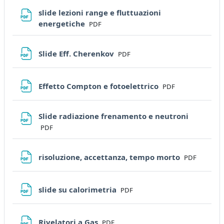
slide lezioni range e fluttuazioni
File
energetiche
PDF
File
Slide Eff. Cherenkov
PDF
File
Effetto Compton e fotoelettrico
PDF
File
Slide radiazione frenamento e neutroni
PDF
File
risoluzione, accettanza, tempo morto
PDF
File
slide su calorimetria
PDF
File
Rivelatori a Gas
PDF