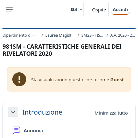
Vai al contenuto principale
Accedi
Ospite
Pannello laterale
Dipartimento di Fisica
Laurea Magistrale
SM23 - FISICA
A.A. 2020 - 2021
981SM - CARATTERISTICHE GENERALI DEI
RIVELATORI 2020
Sta visualizzando questo corso come
Guest
Schema della sezione
Introduzione
Minimizza tutto
Minimizza
Forum
Annunci