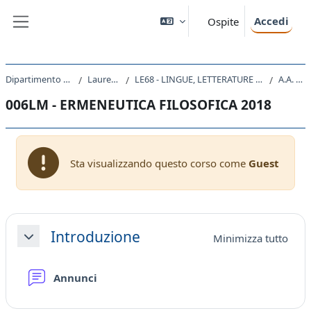
Vai al contenuto principale
Accedi
Ospite
Pannello laterale
Dipartimento di Studi Umanistici
Laurea Magistrale
LE68 - LINGUE, LETTERATURE STRANIERE E TURISMO CULTURALE
A.A. 2018 - 2019
006LM - ERMENEUTICA FILOSOFICA 2018
Sta visualizzando questo corso come
Guest
Schema della sezione
Introduzione
Minimizza tutto
Minimizza
Forum
Annunci