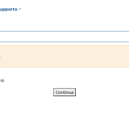
upporto
t
nti
Continua