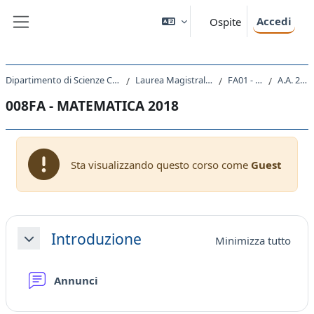
Vai al contenuto principale
Accedi
Ospite
Pannello laterale
Dipartimento di Scienze Chimiche e Farmaceutiche
Laurea Magistrale Ciclo Unico 5 anni
FA01 - FARMACIA
A.A. 2018 - 2019
008FA - MATEMATICA 2018
Sta visualizzando questo corso come
Guest
Schema della sezione
Introduzione
Minimizza tutto
Minimizza
Forum
Annunci