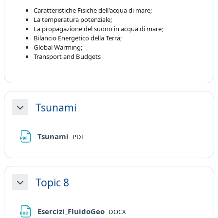
Caratteristiche Fisiche dell'acqua di mare;
La temperatura potenziale;
La propagazione del suono in acqua di mare;
Bilancio Energetico della Terra;
Global Warming;
Transport and Budgets
Tsunami
Minimizza
File
Tsunami
PDF
Topic 8
Minimizza
File
Esercizi_FluidoGeo
DOCX