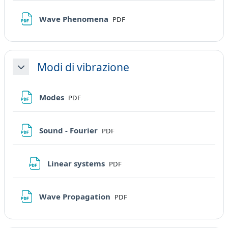
File
Wave Phenomena
PDF
Modi di vibrazione
Minimizza
File
Modes
PDF
File
Sound - Fourier
PDF
File
Linear systems
PDF
File
Wave Propagation
PDF