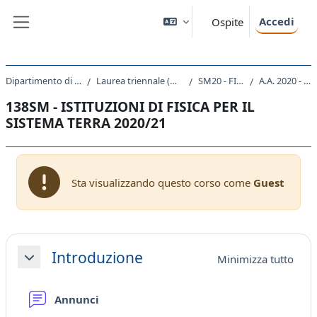
Vai al contenuto principale
Accedi
Ospite
Pannello laterale
Dipartimento di Fisica
Laurea triennale (DM270)
SM20 - FISICA
A.A. 2020 - 2021
138SM - ISTITUZIONI DI FISICA PER IL
SISTEMA TERRA 2020/21
Sta visualizzando questo corso come
Guest
Schema della sezione
Introduzione
Minimizza tutto
Minimizza
Forum
Annunci