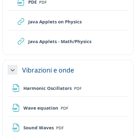
File
PDE
PDF
URL
Java Applets on Physics
URL
Java Applets - Math/Physics
Vibrazioni e onde
Minimizza
File
Harmonic Oscillators
PDF
File
Wave equation
PDF
File
Sound Waves
PDF