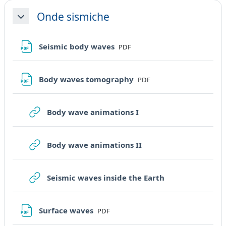
Onde sismiche
Minimizza
File
Seismic body waves
PDF
File
Body waves tomography
PDF
URL
Body wave animations I
URL
Body wave animations II
URL
Seismic waves inside the Earth
File
Surface waves
PDF