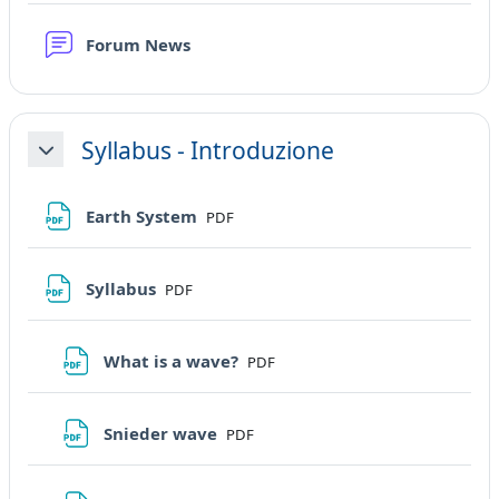
Forum News
Syllabus - Introduzione
Minimizza
File
Earth System
PDF
File
Syllabus
PDF
File
What is a wave?
PDF
File
Snieder wave
PDF