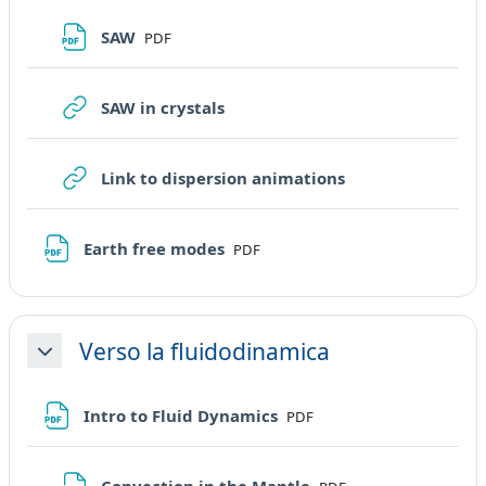
File
SAW
PDF
URL
SAW in crystals
URL
Link to dispersion animations
File
Earth free modes
PDF
Verso la fluidodinamica
Minimizza
File
Intro to Fluid Dynamics
PDF
File