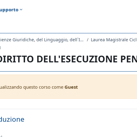
upporto
Dipartimento di Scienze Giuridiche, del Linguaggio, dell`Interpretazione e della Traduzione
Laurea Magistrale Cicl
1
 DIRITTO DELL'ESECUZIONE PE
sualizzando questo corso come
Guest
ella sezione
duzione