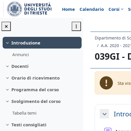
Vai al contenuto principale
Home
Calendario
Corsi
S
Introduzione
Minimizza
A.A. 2020 - 202
039GI -
Annunci
Docenti
Minimizza
Orario di ricevimento
Minimizza
Sta vi
Programma del corso
Minimizza
Svolgimento del corso
Minimizza
Schema d
Intro
Tabella temi
Minimizza
Testi consigliati
Minimizza