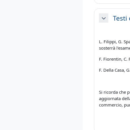
Testi 
Minimizza
L. Filippi, G. S
sosterrà l'esame
F. Fiorentin, C.
F. Della Casa, G
Si ricorda che 
aggiornata della
commercio, pur