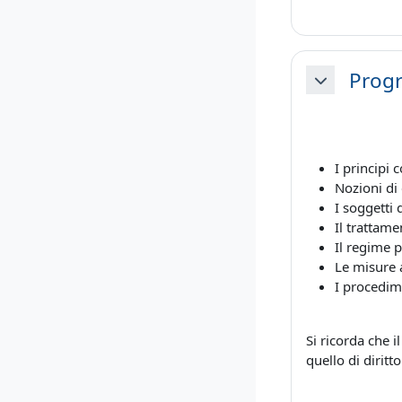
Prog
Minimizza
I principi 
Nozioni di
I soggetti 
Il trattame
Il regime p
Le misure a
I procedim
Si ricorda che 
quello di diritt