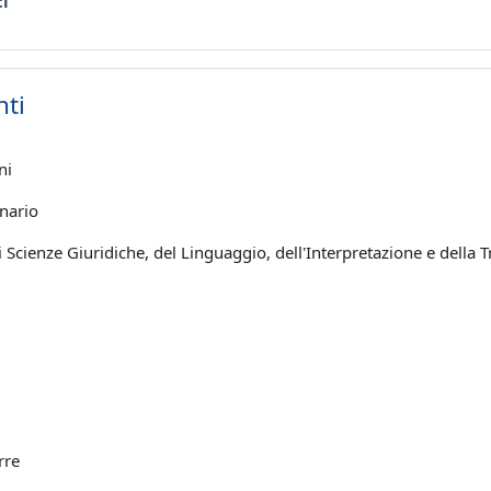
Forum
ci
ti
ni
nario
 Scienze Giuridiche, del Linguaggio, dell'Interpretazione e della 
rre