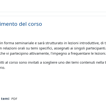
imento del corso
à in forma seminariale e sarà strutturato in lezioni introduttive, di 
in relazioni orali su temi specifici, assegnati ai singoli partecipa
 che vi partecipino attivamente, l'impegno a frequentare le lezioni
ritti al corso sono invitati a scegliere uno dei temi contenuti nell
rio.
File
a temi
PDF