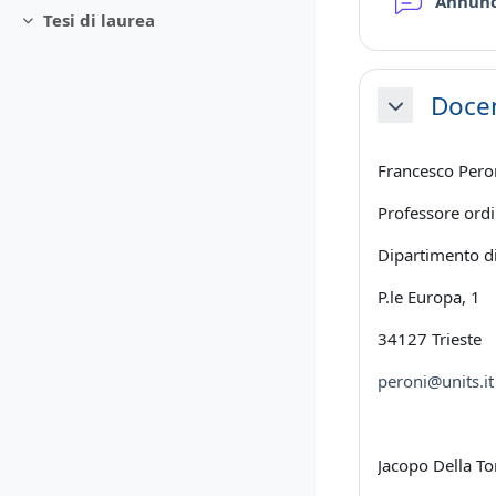
Annun
Tesi di laurea
Minimizza
Docen
Minimizza
Francesco Pero
Professore ordi
Dipartimento di
P.le Europa, 1
34127 Trieste
peroni@units.it
Jacopo Della To