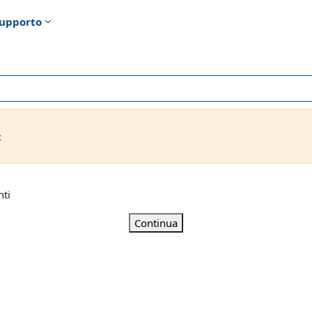
upporto
t
nti
Continua