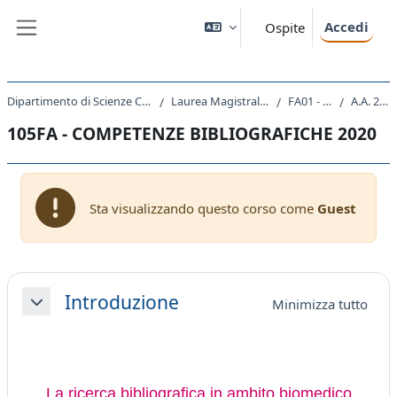
Vai al contenuto principale
Accedi
Ospite
Pannello laterale
Dipartimento di Scienze Chimiche e Farmaceutiche
Laurea Magistrale Ciclo Unico 5 anni
FA01 - FARMACIA
A.A. 2020 - 2021
105FA - COMPETENZE BIBLIOGRAFICHE 2020
Sta visualizzando questo corso come
Guest
Schema della sezione
Introduzione
Minimizza tutto
Minimizza
La ricerca bibliografica in ambito biomedico