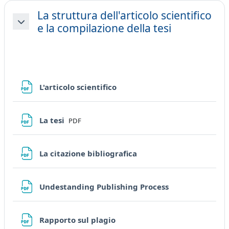
La struttura dell'articolo scientifico
e la compilazione della tesi
Minimizza
File
L'articolo scientifico
File
La tesi
PDF
File
La citazione bibliografica
File
Undestanding Publishing Process
File
Rapporto sul plagio