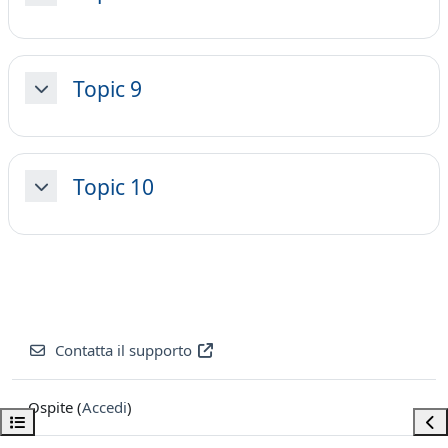
Topic 9
Minimizza
Topic 10
Minimizza
Contatta il supporto
Ospite (
Accedi
)
Apri indice del corso
Apri