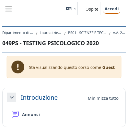
Vai al contenuto principale
Accedi
Ospite
Pannello laterale
Dipartimento di Scienze della Vita
Laurea triennale (DM270)
PS01 - SCIENZE E TECNICHE PSICOLOGICHE
A.A. 2020 - 2021
049PS - TESTING PSICOLOGICO 2020
Sta visualizzando questo corso come
Guest
Schema della sezione
Introduzione
Minimizza tutto
Minimizza
Forum
Annunci