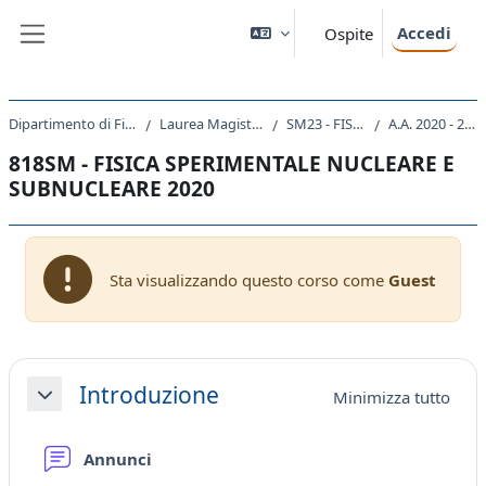
Vai al contenuto principale
Accedi
Ospite
Pannello laterale
Dipartimento di Fisica
Laurea Magistrale
SM23 - FISICA
A.A. 2020 - 2021
818SM - FISICA SPERIMENTALE NUCLEARE E
SUBNUCLEARE 2020
Sta visualizzando questo corso come
Guest
Schema della sezione
Introduzione
Minimizza tutto
Minimizza
Forum
Annunci