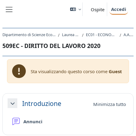
Vai al contenuto principale
Accedi
Ospite
Pannello laterale
Dipartimento di Scienze Economiche, Aziendali, Matematiche e Statistiche
Laurea triennale (DM270)
EC01 - ECONOMIA E GESTIONE AZIENDALE
A.A. 2020 - 2021
509EC - DIRITTO DEL LAVORO 2020
Sta visualizzando questo corso come
Guest
Schema della sezione
Introduzione
Minimizza tutto
Minimizza
Forum
Annunci