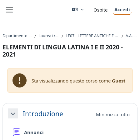
Vai al contenuto principale
Accedi
Ospite
Pannello laterale
Dipartimento di Studi Umanistici
Laurea triennale (DM270)
LE07 - LETTERE ANTICHE E MODERNE, ARTI, COMUNICAZIONE
A.A. 2020 - 2021
ELEMENTI DI LINGUA LATINA I E II 2020 -
2021
Sta visualizzando questo corso come
Guest
Schema della sezione
Introduzione
Minimizza tutto
Minimizza
Forum
Annunci