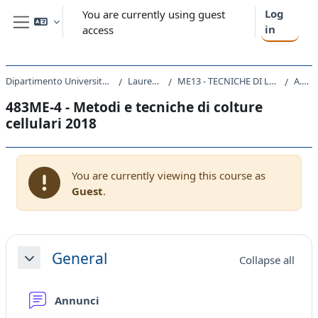
Skip to main content
Log
You are currently using guest
in
access
Side panel
Dipartimento Universitario Clinico di Scienze mediche, chirurgiche e della salute
Laurea triennale (DM270)
ME13 - TECNICHE DI LABORATORIO BIOMEDICO (ABILITANTE ALLA PROFESSIONE SANITARIA DI TECNICO DI LABORATORIO BIOMEDICO)
A.A. 2018 - 2019
483ME-4 - Metodi e tecniche di colture
cellulari 2018
You are currently viewing this course as
Guest
.
Section outline
General
Collapse all
Collapse
Forum
Annunci