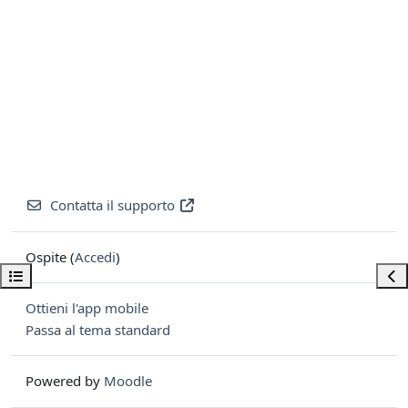
Contatta il supporto
Ospite (
Accedi
)
Apri indice del corso
Apri
Ottieni l'app mobile
Passa al tema standard
Powered by
Moodle