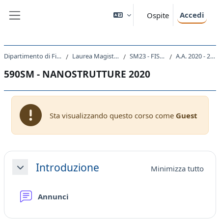
Vai al contenuto principale
Accedi
Ospite
Pannello laterale
Dipartimento di Fisica
Laurea Magistrale
SM23 - FISICA
A.A. 2020 - 2021
590SM - NANOSTRUTTURE 2020
Sta visualizzando questo corso come
Guest
Schema della sezione
Introduzione
Minimizza tutto
Minimizza
Forum
Annunci