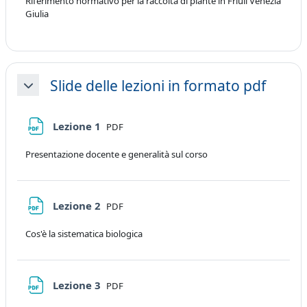
Riferimento normativo per la raccolta di piante in Friuli Venezia
Giulia
Slide delle lezioni in formato pdf
Minimizza
File
Lezione 1
PDF
Presentazione docente e generalità sul corso
File
Lezione 2
PDF
Cos'è la sistematica biologica
File
Lezione 3
PDF