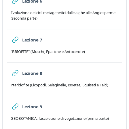
URL
Lezione 6
Evoluzione dei cicli metagenetici dalle alghe alle Angiosperme
(seconda parte)
URL
Lezione 7
"BRIOFITE" (Muschi, Epatiche e Antocerote)
URL
Lezione 8
Pteridofite (Licopodi, Selaginelle, Isoetes, Equiseti e Felci)
URL
Lezione 9
GEOBOTANICA: fasce e zone di vegetazione (prima parte)