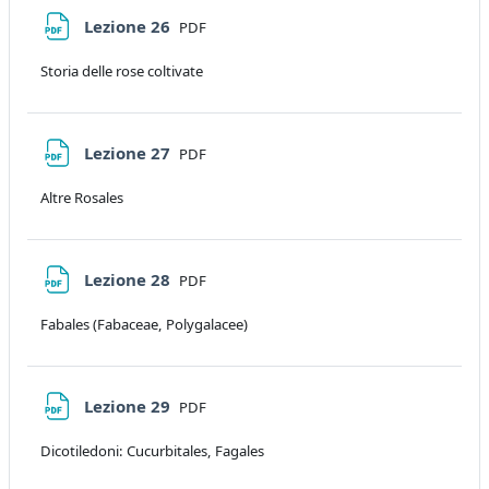
File
Lezione 26
PDF
Storia delle rose coltivate
File
Lezione 27
PDF
Altre Rosales
File
Lezione 28
PDF
Fabales (Fabaceae, Polygalacee)
File
Lezione 29
PDF
Dicotiledoni: Cucurbitales, Fagales