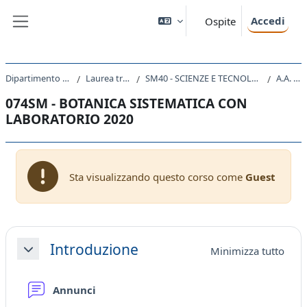
Vai al contenuto principale
Accedi
Ospite
Pannello laterale
Dipartimento di Scienze della Vita
Laurea triennale (DM270)
SM40 - SCIENZE E TECNOLOGIE PER L'AMBIENTE E LA NATURA
A.A. 2020 - 2021
074SM - BOTANICA SISTEMATICA CON
LABORATORIO 2020
Sta visualizzando questo corso come
Guest
Schema della sezione
Introduzione
Minimizza tutto
Minimizza
Forum
Annunci