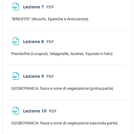
File
Lezione 7
PDF
"BRIOFITE" (Muschi, Epatiche e Antocerote)
File
Lezione 8
PDF
Pteridofite (Licopodi, Selaginelle, Isoetes, Equiseti e Felci)
File
Lezione 9
PDF
GEOBOTANICA: fasce e zone di vegetazione (prima parte)
File
Lezione 10
PDF
GEOBOTANICA: fasce e zone di vegetazione (seconda parte)