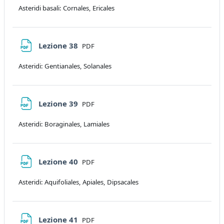
Asteridi basali: Cornales, Ericales
File
Lezione 38
PDF
Asteridi: Gentianales, Solanales
File
Lezione 39
PDF
Asteridi: Boraginales, Lamiales
File
Lezione 40
PDF
Asteridi: Aquifoliales, Apiales, Dipsacales
File
Lezione 41
PDF