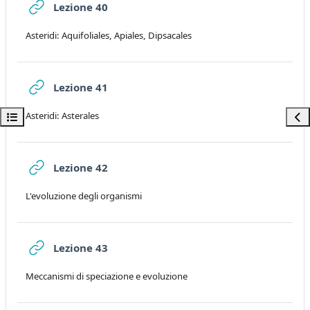
URL
Lezione 40
Asteridi: Aquifoliales, Apiales, Dipsacales
URL
Lezione 41
Apri indice del corso
Apri
Asteridi: Asterales
URL
Lezione 42
L'evoluzione degli organismi
URL
Lezione 43
Meccanismi di speciazione e evoluzione