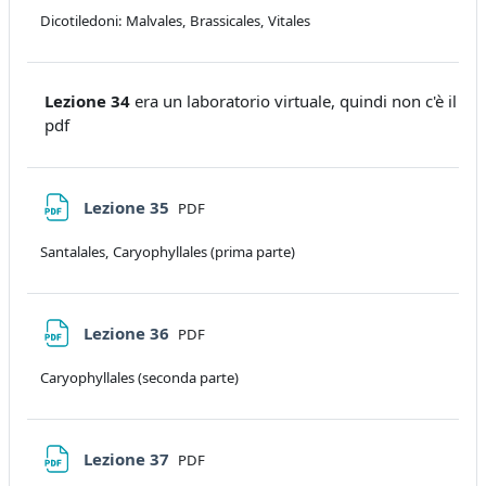
Dicotiledoni: Malvales, Brassicales, Vitales
Lezione 34
era un laboratorio virtuale, quindi non c'è il
pdf
File
Lezione 35
PDF
Santalales, Caryophyllales (prima parte)
File
Lezione 36
PDF
Caryophyllales (seconda parte)
File
Lezione 37
PDF