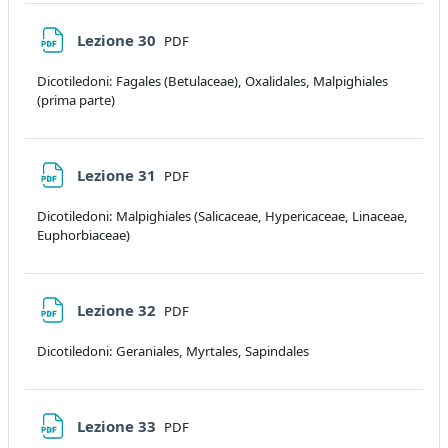
File
Lezione 30
PDF
Dicotiledoni: Fagales (Betulaceae), Oxalidales, Malpighiales
(prima parte)
File
Lezione 31
PDF
Dicotiledoni: Malpighiales (Salicaceae, Hypericaceae, Linaceae,
Euphorbiaceae)
File
Lezione 32
PDF
Dicotiledoni: Geraniales, Myrtales, Sapindales
File
Lezione 33
PDF