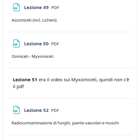
File
Lezione 49
PDF
Ascomiceti (incl. Licheni)
File
Lezione 50
PDF
Oomiceti - Myxomiceti
Lezione 51
era il video sui Myxomiceti, quindi non c'è
il pdf
File
Lezione 52
PDF
Radiocontaminazione di funghi, piante vascolari e muschi