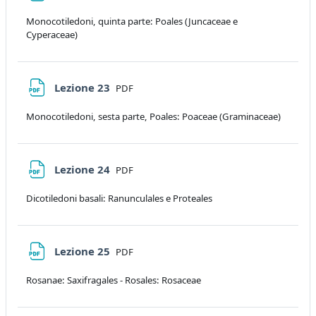
Monocotiledoni, quinta parte: Poales (Juncaceae e
Cyperaceae)
File
Lezione 23
PDF
Monocotiledoni, sesta parte, Poales: Poaceae (Graminaceae)
File
Lezione 24
PDF
Dicotiledoni basali: Ranunculales e Proteales
File
Lezione 25
PDF
Rosanae: Saxifragales - Rosales: Rosaceae