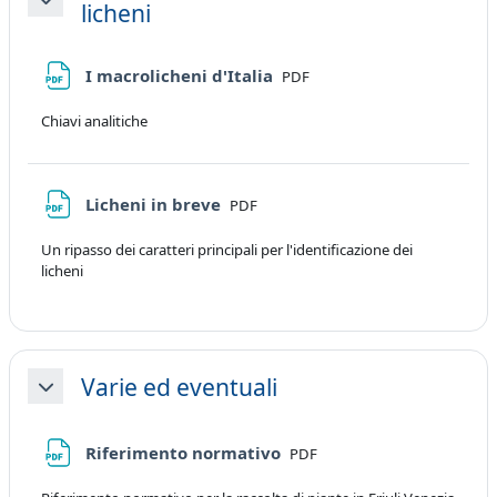
licheni
Minimizza
File
I macrolicheni d'Italia
PDF
Chiavi analitiche
File
Licheni in breve
PDF
Un ripasso dei caratteri principali per l'identificazione dei
licheni
Varie ed eventuali
Minimizza
File
Riferimento normativo
PDF