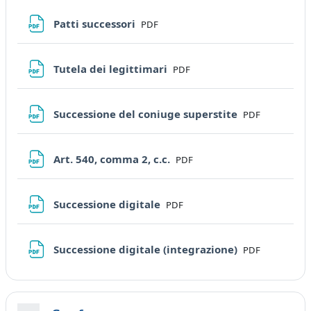
File
Patti successori
PDF
File
Tutela dei legittimari
PDF
File
Successione del coniuge superstite
PDF
File
Art. 540, comma 2, c.c.
PDF
File
Successione digitale
PDF
File
Successione digitale (integrazione)
PDF