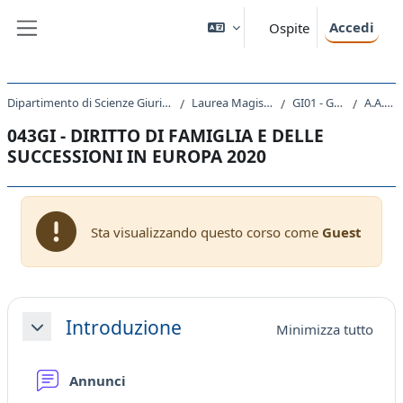
Vai al contenuto principale
Accedi
Ospite
Pannello laterale
Dipartimento di Scienze Giuridiche, del Linguaggio, dell`Interpretazione e della Traduzione
Laurea Magistrale Ciclo Unico 5 anni
GI01 - GIURISPRUDENZA
A.A. 2020 - 2021
043GI - DIRITTO DI FAMIGLIA E DELLE
SUCCESSIONI IN EUROPA 2020
Sta visualizzando questo corso come
Guest
Schema della sezione
Introduzione
Minimizza tutto
Minimizza
Forum
Annunci