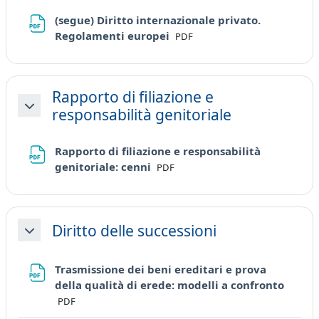
(segue) Diritto internazionale privato.
File
Regolamenti europei
PDF
Rapporto di filiazione e
responsabilità genitoriale
Minimizza
Rapporto di filiazione e responsabilità
File
genitoriale: cenni
PDF
Diritto delle successioni
Minimizza
Trasmissione dei beni ereditari e prova
File
della qualità di erede: modelli a confronto
PDF