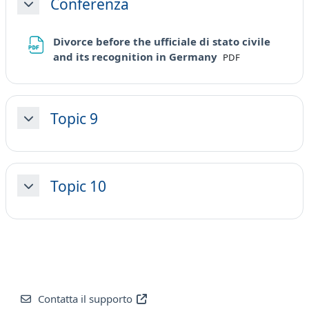
Conferenza
Minimizza
Divorce before the ufficiale di stato civile
File
and its recognition in Germany
PDF
Topic 9
Minimizza
Topic 10
Minimizza
Contatta il supporto