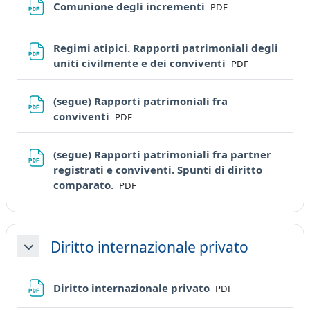
File
Comunione degli incrementi
PDF
Regimi atipici. Rapporti patrimoniali degli
File
uniti civilmente e dei conviventi
PDF
(segue) Rapporti patrimoniali fra
File
conviventi
PDF
(segue) Rapporti patrimoniali fra partner
registrati e conviventi. Spunti di diritto
File
comparato.
PDF
Diritto internazionale privato
Minimizza
File
Diritto internazionale privato
PDF