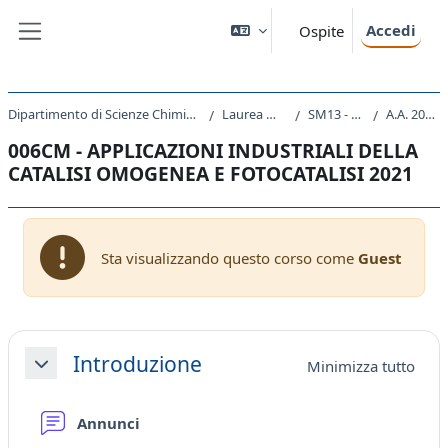
Vai al contenuto principale
Accedi
Ospite
Pannello laterale
Dipartimento di Scienze Chimiche e Farmaceutiche
Laurea Magistrale
SM13 - CHIMICA
A.A. 2021 - 2022
006CM - APPLICAZIONI INDUSTRIALI DELLA
CATALISI OMOGENEA E FOTOCATALISI 2021
Sta visualizzando questo corso come
Guest
Schema della sezione
Introduzione
Minimizza tutto
Minimizza
Forum
Annunci