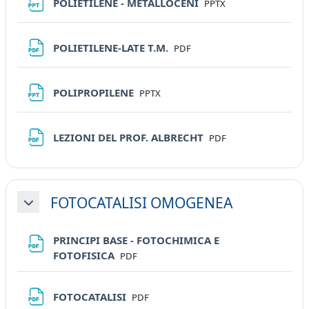
File
POLIETILENE - METALLOCENI
PPTX
File
POLIETILENE-LATE T.M.
PDF
File
POLIPROPILENE
PPTX
File
LEZIONI DEL PROF. ALBRECHT
PDF
FOTOCATALISI OMOGENEA
Minimizza
PRINCIPI BASE - FOTOCHIMICA E
File
FOTOFISICA
PDF
File
FOTOCATALISI
PDF