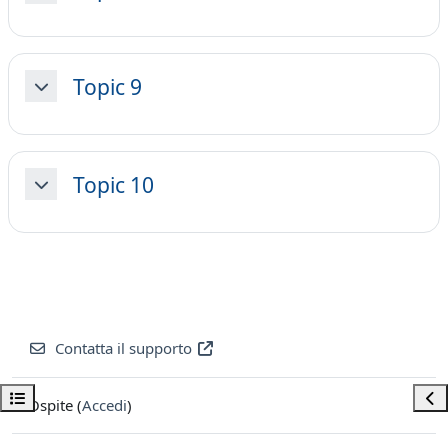
Topic 9
Minimizza
Topic 10
Minimizza
Contatta il supporto
Apri indice del corso
Apri
Ospite (
Accedi
)