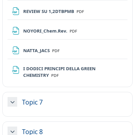
File
REVIEW SU 1,2DTBPMB
PDF
File
NOYORI_Chem.Rev.
PDF
File
NATTA_JACS
PDF
I DODICI PRINCIPI DELLA GREEN
File
CHEMISTRY
PDF
Topic 7
Minimizza
Topic 8
Minimizza