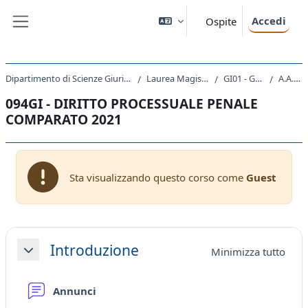
Vai al contenuto principale
Accedi
Ospite
Pannello laterale
Dipartimento di Scienze Giuridiche, del Linguaggio, dell`Interpretazione e della Traduzione
Laurea Magistrale Ciclo Unico 5 anni
GI01 - GIURISPRUDENZA
A.A. 2021 - 2022
094GI - DIRITTO PROCESSUALE PENALE
COMPARATO 2021
Sta visualizzando questo corso come
Guest
Schema della sezione
Introduzione
Minimizza tutto
Minimizza
Forum
Annunci