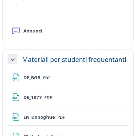
Forum
Annunci
Materiali per studenti frequentanti
Minimizza
File
DE_BGB
PDF
File
DE_1977
PDF
File
EN_Donoghue
PDF