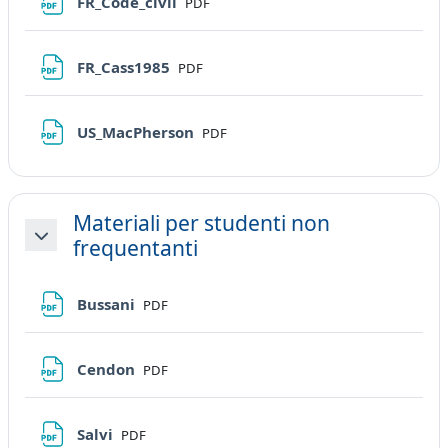
File
FR_Code_civil
PDF
File
FR_Cass1985
PDF
File
US_MacPherson
PDF
Materiali per studenti non
frequentanti
Minimizza
File
Bussani
PDF
File
Cendon
PDF
File
Salvi
PDF