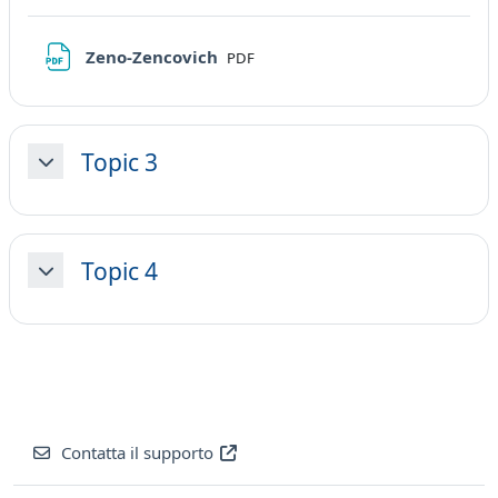
File
Zeno-Zencovich
PDF
Topic 3
Minimizza
Topic 4
Minimizza
Contatta il supporto