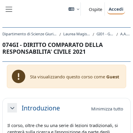
Vai al contenuto principale
Accedi
Ospite
Pannello laterale
Dipartimento di Scienze Giuridiche, del Linguaggio, dell`Interpretazione e della Traduzione
Laurea Magistrale Ciclo Unico 5 anni
GI01 - GIURISPRUDENZA
A.A. 2021 - 2022
074GI - DIRITTO COMPARATO DELLA
RESPONSABILITA' CIVILE 2021
Sta visualizzando questo corso come
Guest
Schema della sezione
Introduzione
Minimizza tutto
Minimizza
Il corso, oltre che su una serie di lezioni tradizionali, si
centrerà sulla ricerca e l’esposizione da parte degli