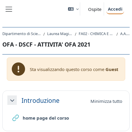
Vai al contenuto principale
Accedi
Ospite
Pannello laterale
Dipartimento di Scienze Chimiche e Farmaceutiche
Laurea Magistrale Ciclo Unico 5 anni
FA02 - CHIMICA E TECNOLOGIA FARMACEUTICHE
A.A. 2021 - 2022
OFA - DSCF - ATTIVITA' OFA 2021
Sta visualizzando questo corso come
Guest
Schema della sezione
Introduzione
Minimizza tutto
Minimizza
URL
home page del corso