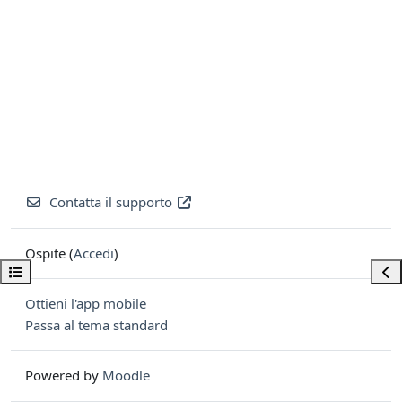
Contatta il supporto
Ospite (
Accedi
)
Apri indice del corso
Apri
Ottieni l'app mobile
Passa al tema standard
Powered by
Moodle