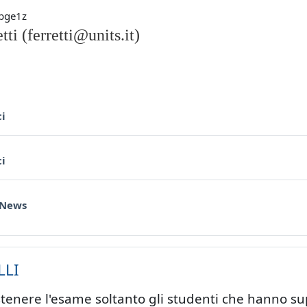
lbge1z
tti (ferretti@units.it)
Forum
ci
Forum
ci
 News
LLI
enere l'esame soltanto gli studenti che hanno supe