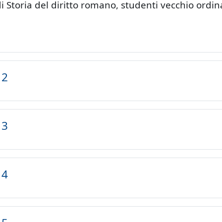
i Storia del diritto romano, studenti vecchio ordi
 2
 3
 4