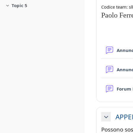
Topic 5
Codice team: s
Minimizza
Paolo Ferre
Annun
Annun
Forum
APPE
Minimizza
Possono sost