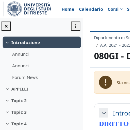
Vai al contenuto principale
Home
Calendario
Corsi
S
Introduzione
Minimizza
A.A. 2021 - 202
080GI -
Annunci
Annunci
Forum News
Sta vi
APPELLI
Minimizza
Topic 2
Minimizza
Schema d
Intro
Topic 3
Minimizza
Minimizza
DIRITT
Topic 4
Minimizza