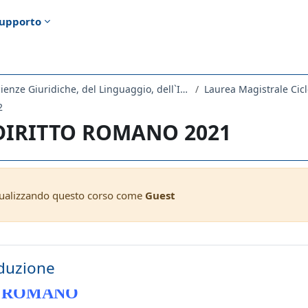
upporto
Dipartimento di Scienze Giuridiche, del Linguaggio, dell`Interpretazione e della Traduzione
Laurea Magistrale Cicl
2
 DIRITTO ROMANO 2021
sualizzando questo corso come
Guest
ella sezione
duzione
O ROMANO