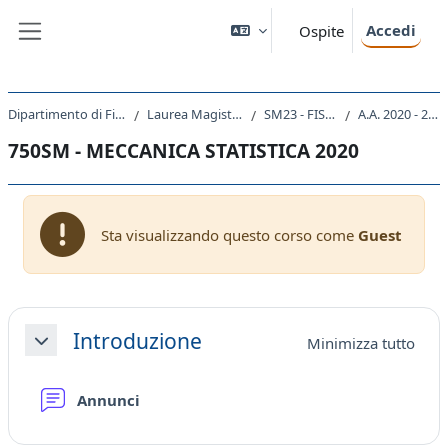
Vai al contenuto principale
Accedi
Ospite
Pannello laterale
Dipartimento di Fisica
Laurea Magistrale
SM23 - FISICA
A.A. 2020 - 2021
750SM - MECCANICA STATISTICA 2020
Sta visualizzando questo corso come
Guest
Schema della sezione
Introduzione
Minimizza tutto
Minimizza
Forum
Annunci