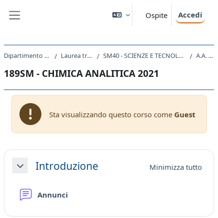
Vai al contenuto principale
Accedi
Ospite
Pannello laterale
Dipartimento di Scienze della Vita
Laurea triennale (DM270)
SM40 - SCIENZE E TECNOLOGIE PER L'AMBIENTE E LA NATURA
A.A. 2021 - 2022
189SM - CHIMICA ANALITICA 2021
Sta visualizzando questo corso come
Guest
Schema della sezione
Introduzione
Minimizza tutto
Minimizza
Forum
Annunci