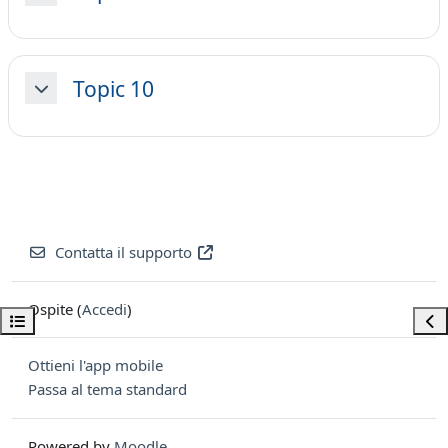
Topic 10
Minimizza
Contatta il supporto
Ospite (
Accedi
)
Apri indice del corso
Apri
Ottieni l'app mobile
Passa al tema standard
Powered by
Moodle