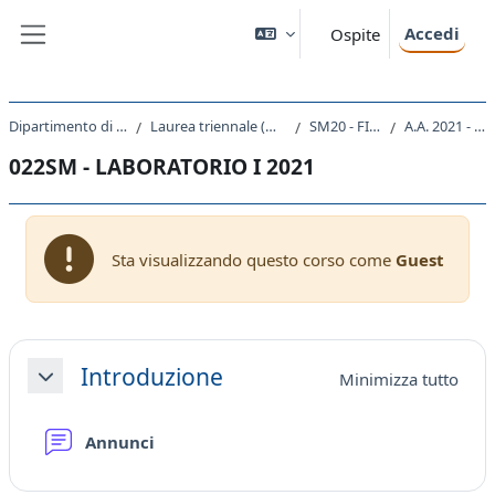
Vai al contenuto principale
Accedi
Ospite
Pannello laterale
Dipartimento di Fisica
Laurea triennale (DM270)
SM20 - FISICA
A.A. 2021 - 2022
022SM - LABORATORIO I 2021
Sta visualizzando questo corso come
Guest
Schema della sezione
Introduzione
Minimizza tutto
Minimizza
Forum
Annunci