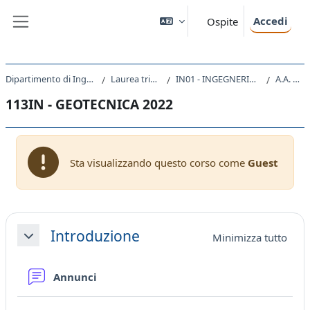
Vai al contenuto principale
Accedi
Ospite
Pannello laterale
Dipartimento di Ingegneria e Architettura
Laurea triennale (DM270)
IN01 - INGEGNERIA CIVILE E AMBIENTALE
A.A. 2022 - 2023
113IN - GEOTECNICA 2022
Sta visualizzando questo corso come
Guest
Schema della sezione
Introduzione
Minimizza tutto
Minimizza
Forum
Annunci