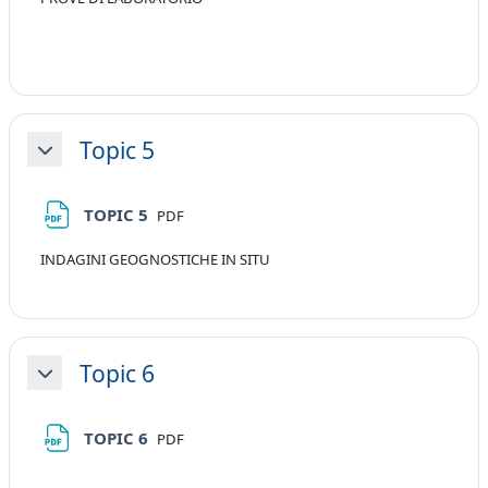
Topic 5
Minimizza
File
TOPIC 5
PDF
INDAGINI GEOGNOSTICHE IN SITU
Topic 6
Minimizza
File
TOPIC 6
PDF