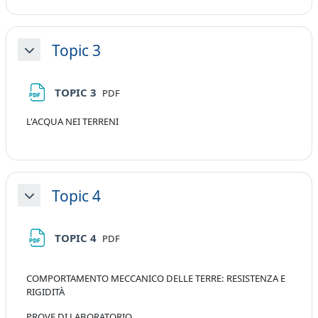
Topic 3
Minimizza
File
TOPIC 3
PDF
L'ACQUA NEI TERRENI
Topic 4
Minimizza
File
TOPIC 4
PDF
COMPORTAMENTO MECCANICO DELLE TERRE: RESISTENZA E
RIGIDITÀ
PROVE DI LABORATORIO