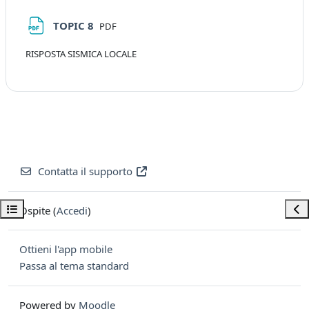
File
TOPIC 8
PDF
RISPOSTA SISMICA LOCALE
Contatta il supporto
Apri indice del corso
Apri
Ospite (
Accedi
)
Ottieni l'app mobile
Passa al tema standard
Powered by
Moodle