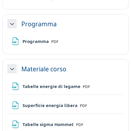
Programma
Minimizza
File
Programma
PDF
Materiale corso
Minimizza
File
Tabelle energie di legame
PDF
File
Superficie energia libera
PDF
File
Tabelle sigma Hammet
PDF