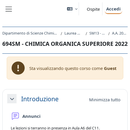
Vai al contenuto principale
Accedi
Ospite
Pannello laterale
Dipartimento di Scienze Chimiche e Farmaceutiche
Laurea Magistrale
SM13 - CHIMICA
A.A. 2022 - 2023
694SM - CHIMICA ORGANICA SUPERIORE 2022
Sta visualizzando questo corso come
Guest
Schema della sezione
Introduzione
Minimizza tutto
Minimizza
Forum
Annunci
Le lezioni si terranno in presenza in Aula A6 del C11.