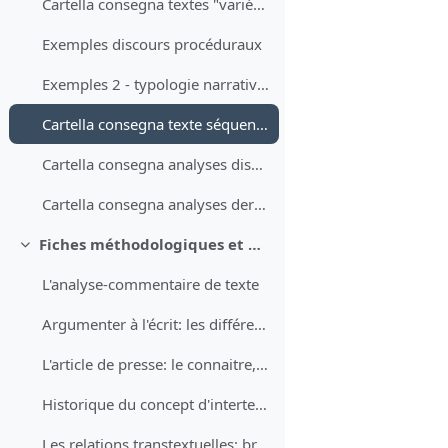
Cartella consegna textes "variétés français" et "Yves Paccalet"
Exemples discours procéduraux
Exemples 2 - typologie narrative et info-explicative
Cartella consegna texte séquence descriptive
Cartella consegna analyses discours procéduraux
Cartella consegna analyses derniers textes (ex. narratif et ex. info-explicatif)
Fiches méthodologiques et matériels divers (pour approfondir les sujets abordés pendant le cours)
Minimizza
L'analyse-commentaire de texte
Argumenter à l'écrit: les différents plans, l'introduction et la conclusion
L'article de presse: le connaitre, le comprendre, l'apprendre
Historique du concept d'intertextualité
Les relations transtextuelles: bref aperçu