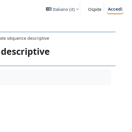
Accedi
Italiano ‎(it)‎
Ospite
exte séquence descriptive
descriptive