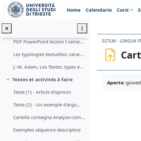
Vai al contenuto principale
Materiali utili per lo studio della materia e lo svolgimento dell'esame
Minimizza
Home
Calendario
Corsi
S
Modèle de la communication et fonctions du langage
Capitoli 2 e 3 di D. Maingueneau, Discours et analyse du discours
027LM - LINGUA F
PDF PowerPoint lezioni I semestre
Cart
Les typologies textuelles: caractéristiques de base
J.-M. Adam, Les Textes: types et prototypes. 3ème éd.
Aggregazione de
Textes et activités à faire
Minimizza
Aperto:
giovedì
Texte (1) - Article d'opinion
Texte (2) - Un exemple d'argumentation démonstrative
Cartella consegna Analyse-commentaire Texte "Le tourisme"
Exemples séquence descriptive