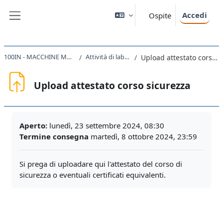
Vai al contenuto principale
Accedi
Ospite
Pannello laterale
100IN - MACCHINE MARINE 2024
Attività di laboratorio
Upload attestato corso sicurezza
Upload attestato corso sicurezza
Aggregazione dei criteri
Aperto:
lunedì, 23 settembre 2024, 08:30
Termine consegna
martedì, 8 ottobre 2024, 23:59
Si prega di uploadare qui l'attestato del corso di
sicurezza o eventuali certificati equivalenti.