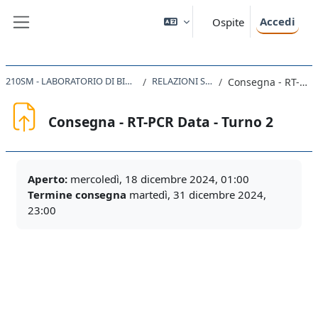
Vai al contenuto principale
Accedi
Ospite
Pannello laterale
210SM - LABORATORIO DI BIOLOGIA MOLECOLARE 2024
RELAZIONI SECONDA PARTE
Consegna - RT-PCR Data - Turno 2
Consegna - RT-PCR Data - Turno 2
Aggregazione dei criteri
Aperto:
mercoledì, 18 dicembre 2024, 01:00
Termine consegna
martedì, 31 dicembre 2024,
23:00