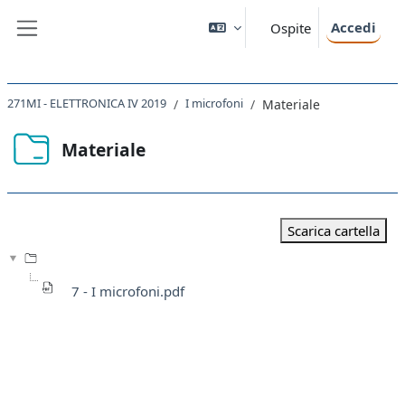
Vai al contenuto principale
Accedi
Ospite
Pannello laterale
271MI - ELETTRONICA IV 2019
I microfoni
Materiale
Materiale
Aggregazione dei criteri
Scarica cartella
7 - I microfoni.pdf