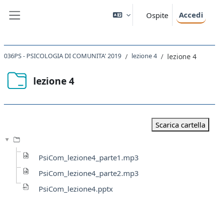
Vai al contenuto principale
Accedi
Ospite
Pannello laterale
036PS - PSICOLOGIA DI COMUNITA' 2019
lezione 4
lezione 4
lezione 4
Aggregazione dei criteri
Scarica cartella
PsiCom_lezione4_parte1.mp3
PsiCom_lezione4_parte2.mp3
PsiCom_lezione4.pptx