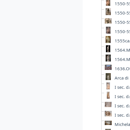
1550-55
1550-55
1550-55
1550-55
1555ca.
1564.Mi
1564.Mi
1636.Ot
Arca d
I sec. d
I sec. d
I sec. d
I sec. d
Michela