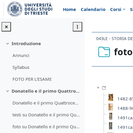
Vai al contenuto principale
Home
Calendario
Corsi
S
043LE - STORIA D
Introduzione
Minimizza
foto
Annunci
Syllabus
Aggregazione de
FOTO PER L'ESAME
Donatello e il primo Quattrocento
Minimizza
1482-85
Donatello e il primo Quattrocento
1488-90
testi su Donatello e il primo Quattrocento
1491ca.
foto su Donatello e il primo Quattrocento
1491ca.