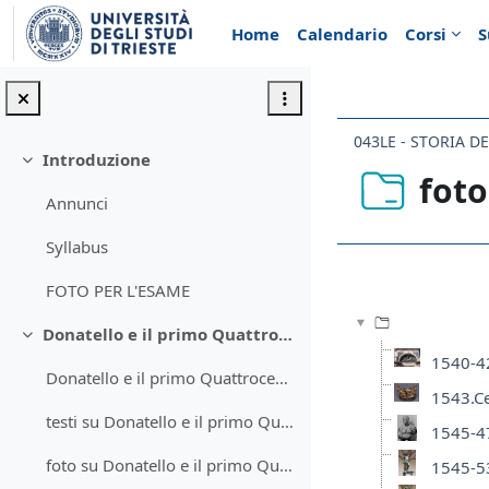
Vai al contenuto principale
Home
Calendario
Corsi
S
043LE - STORIA D
Introduzione
Minimizza
foto
Annunci
Syllabus
Aggregazione de
FOTO PER L'ESAME
Donatello e il primo Quattrocento
Minimizza
1540-42
Donatello e il primo Quattrocento
1543.Cel
testi su Donatello e il primo Quattrocento
1545-47
foto su Donatello e il primo Quattrocento
1545-53