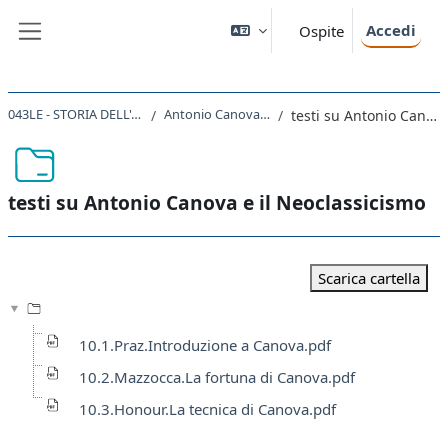
Vai al contenuto principale
Accedi
Ospite
Pannello laterale
043LE - STORIA DELL'ARTE MODERNA 2020
Antonio Canova e il Neoclassicismo
testi su Antonio Canova e il Neoclassicismo
testi su Antonio Canova e il Neoclassicismo
Aggregazione dei criteri
Scarica cartella
10.1.Praz.Introduzione a Canova.pdf
10.2.Mazzocca.La fortuna di Canova.pdf
10.3.Honour.La tecnica di Canova.pdf