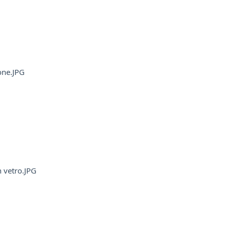
tone.JPG
n vetro.JPG