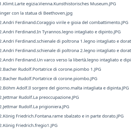
.Klimt.Larte egizia.Vienna.Kunsthistorisches Museum.JPG
inger con la statua di Beethoven.jpg
.Andri Ferdinand.Coraggio virile e gioia del combattimento.JPG
.Andri Ferdinand.In Tyrannos.legno intagliato e dipinto.JPG
.Andri Ferdinand.schienale di poltrona 1.legno intagliato e dora
.Andri Ferdinand.schienale di poltrona 2.legno intagliato e dora
.Andri Ferdinand.Un varco verso la libertà.legno intagliato e dip
.Bacher Rudolf.Portatrice di corone.piombo 1.JPG
.Bacher Rudolf.Portatrice di corone.piombo.JPG
.Böhm Adolf.Il sorgere del giorno.malta intagliata e dipinta.JPG
.Jettmar Rudolf.La preoccupazione.JPG
.Jettmar Rudolf.La prigioniera.JPG
.König Friedrich.Fontana.rame sbalzato e in parte dorato.JPG
.König Friedrich.fregio1.JPG