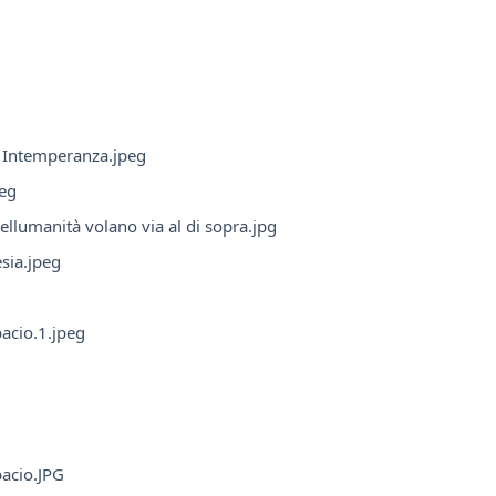
e Intemperanza.jpeg
peg
dellumanità volano via al di sopra.jpg
esia.jpeg
bacio.1.jpeg
bacio.JPG