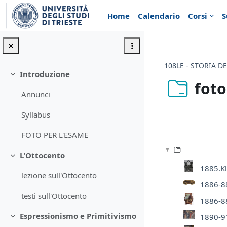
Vai al contenuto principale
Home
Calendario
Corsi
S
108LE - STORIA 
Introduzione
Minimizza
foto
Annunci
Syllabus
Aggregazione de
FOTO PER L'ESAME
L'Ottocento
Minimizza
1885.Kl
lezione sull'Ottocento
1886-88
testi sull'Ottocento
1886-88
Espressionismo e Primitivismo
1890-91
Minimizza