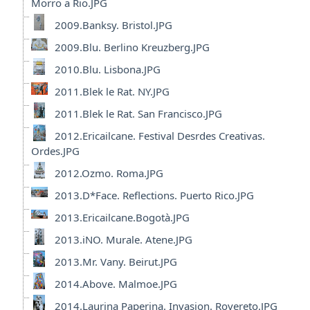
Morro a Rio.JPG
2009.Banksy. Bristol.JPG
2009.Blu. Berlino Kreuzberg.JPG
2010.Blu. Lisbona.JPG
2011.Blek le Rat. NY.JPG
2011.Blek le Rat. San Francisco.JPG
2012.Ericailcane. Festival Desrdes Creativas.
Ordes.JPG
2012.Ozmo. Roma.JPG
2013.D*Face. Reflections. Puerto Rico.JPG
2013.Ericailcane.Bogotà.JPG
2013.iNO. Murale. Atene.JPG
2013.Mr. Vany. Beirut.JPG
2014.Above. Malmoe.JPG
2014.Laurina Paperina. Invasion. Rovereto.JPG