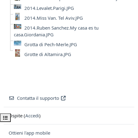
2014.Levalet.Parigi.JPG
2014.Miss Van. Tel Aviv.JPG
2014.Ruben Sanchez.My casa es tu
casa.Giordania.JPG
Grotta di Pech-Merle.JPG
Grotte di Altamira.JPG
Contatta il supporto
Ospite (
Accedi
)
Apri indice del corso
Ottieni l'app mobile