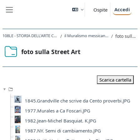
Vai al contenuto principale
Accedi
Ospite
Pannello laterale
108LE - STORIA DELL'ARTE CONTEMPORANEA 2020
il Muralismo messicano e i nuovi linguaggi
foto sulla Street Art
foto sulla Street Art
Aggregazione dei criteri
Scarica cartella
1845.Grandville che scrive da Cento proverbi.JPG
1977.Murales a Ca Foscari.JPG
1982.Jean-Michel Basquiat. K.JPG
1987.NY. Semi di cambiamento.JPG