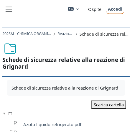
Vai al contenuto principale
Accedi
Ospite
Pannello laterale
202SM - CHIMICA ORGANICA III CON LABORATORIO 2020
Reazione di Grignard
Schede di sicurezza relative alla reazione di Grignard
Schede di sicurezza relative alla reazione di
Grignard
Aggregazione dei criteri
Schede di sicurezza relative alla reazione di Grignard
Scarica cartella
Azoto liquido refrigerato.pdf