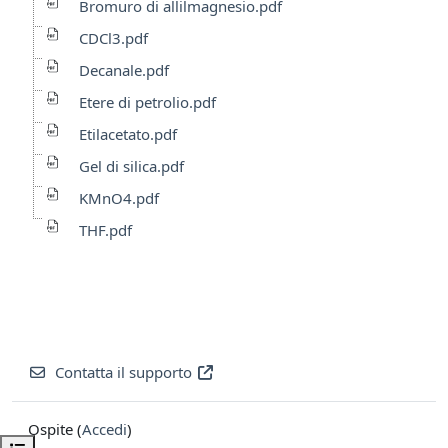
Bromuro di allilmagnesio.pdf
CDCl3.pdf
Decanale.pdf
Etere di petrolio.pdf
Etilacetato.pdf
Gel di silica.pdf
KMnO4.pdf
THF.pdf
Contatta il supporto
Ospite (
Accedi
)
Apri indice del corso