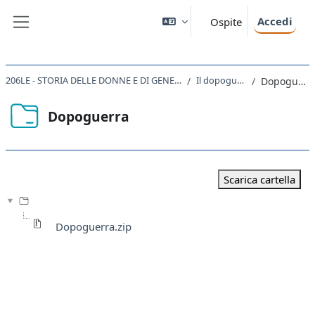
Vai al contenuto principale
Accedi
Ospite
Pannello laterale
206LE - STORIA DELLE DONNE E DI GENERE 2020
Il dopoguerra
Dopoguerra
Dopoguerra
Aggregazione dei criteri
Scarica cartella
Dopoguerra.zip