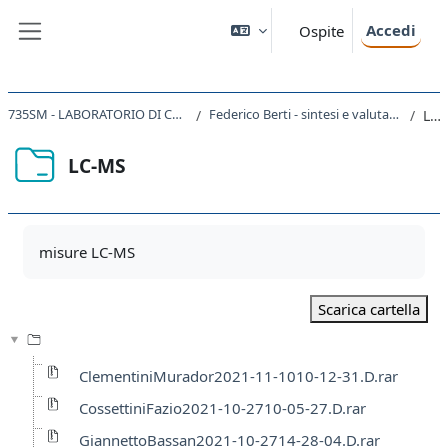
Vai al contenuto principale
Accedi
Ospite
Pannello laterale
735SM - LABORATORIO DI CHIMICA BIOORGANICA 2021
Federico Berti - sintesi e valutazione di inibitori della tirosinasi
LC-MS
LC-MS
Aggregazione dei criteri
misure LC-MS
Scarica cartella
ClementiniMurador2021-11-1010-12-31.D.rar
CossettiniFazio2021-10-2710-05-27.D.rar
GiannettoBassan2021-10-2714-28-04.D.rar